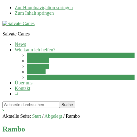
Zur Hauptnavigation springen
Zum Inhalt springen
Salvate Canes
News
Wie kann ich helfen?
Adoption
Pflegestelle
Patenschaft
Ehrenamt
Spenden
Über uns
Kontakt
Show
Search
Webseite
durchsuchen
Hide
Search
Aktuelle Seite:
Start
/
Abgelegt
/
Rambo
Rambo