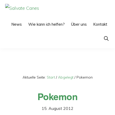
Zur
Zum
Hauptnavigation
Inhalt
SALVATE
CANES
springen
springen
News
Wie kann ich helfen?
Über uns
Kontakt
Show
Searc
Aktuelle Seite:
Start
/
Abgelegt
/
Pokemon
Pokemon
15. August 2012