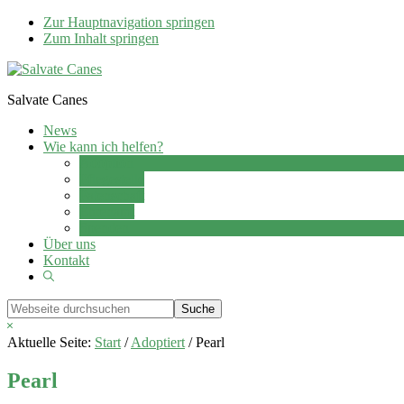
Zur Hauptnavigation springen
Zum Inhalt springen
Salvate Canes
News
Wie kann ich helfen?
Adoption
Pflegestelle
Patenschaft
Ehrenamt
Spenden
Über uns
Kontakt
Show
Search
Webseite
durchsuchen
Hide
Search
Aktuelle Seite:
Start
/
Adoptiert
/
Pearl
Pearl