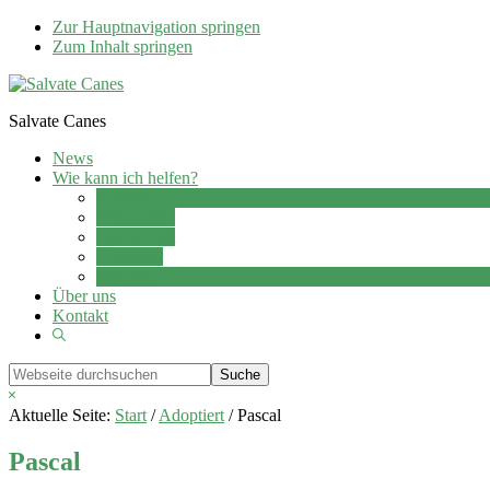
Zur Hauptnavigation springen
Zum Inhalt springen
Salvate Canes
News
Wie kann ich helfen?
Adoption
Pflegestelle
Patenschaft
Ehrenamt
Spenden
Über uns
Kontakt
Show
Search
Webseite
durchsuchen
Hide
Search
Aktuelle Seite:
Start
/
Adoptiert
/
Pascal
Pascal