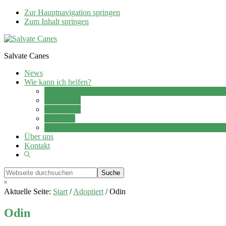
Zur Hauptnavigation springen
Zum Inhalt springen
Salvate Canes
News
Wie kann ich helfen?
Adoption
Pflegestelle
Patenschaft
Ehrenamt
Spenden
Über uns
Kontakt
Show
Search
Webseite
durchsuchen
Hide
Search
Aktuelle Seite:
Start
/
Adoptiert
/
Odin
Odin