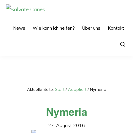
Zur
Zum
Hauptnavigation
Inhalt
SALVATE
CANES
springen
springen
News
Wie kann ich helfen?
Über uns
Kontakt
Show
Searc
Aktuelle Seite:
Start
/
Adoptiert
/
Nymeria
Nymeria
27. August 2016