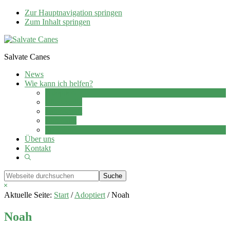
Zur Hauptnavigation springen
Zum Inhalt springen
Salvate Canes
News
Wie kann ich helfen?
Adoption
Pflegestelle
Patenschaft
Ehrenamt
Spenden
Über uns
Kontakt
Show
Search
Webseite
durchsuchen
Hide
Search
Aktuelle Seite:
Start
/
Adoptiert
/
Noah
Noah