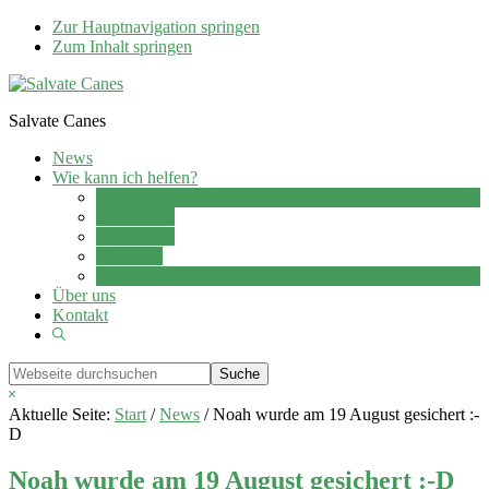
Zur Hauptnavigation springen
Zum Inhalt springen
Salvate Canes
News
Wie kann ich helfen?
Adoption
Pflegestelle
Patenschaft
Ehrenamt
Spenden
Über uns
Kontakt
Show
Search
Webseite
durchsuchen
Hide
Search
Aktuelle Seite:
Start
/
News
/
Noah wurde am 19 August gesichert :-
D
Noah wurde am 19 August gesichert :-D