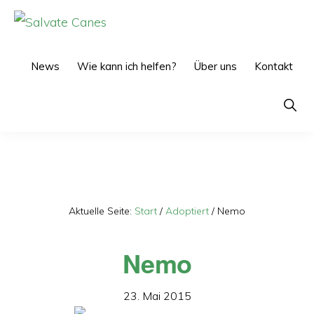
Zur
Zum
Hauptnavigation
Inhalt
SALVATE
CANES
springen
springen
News
Wie kann ich helfen?
Über uns
Kontakt
Show
Searc
Aktuelle Seite:
Start
/
Adoptiert
/
Nemo
Nemo
23. Mai 2015