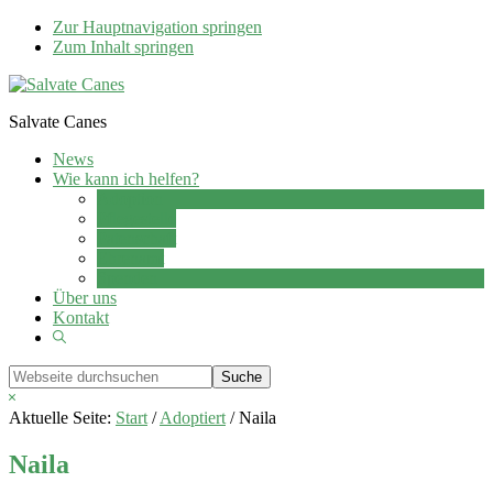
Zur Hauptnavigation springen
Zum Inhalt springen
Salvate Canes
News
Wie kann ich helfen?
Adoption
Pflegestelle
Patenschaft
Ehrenamt
Spenden
Über uns
Kontakt
Show
Search
Webseite
durchsuchen
Hide
Search
Aktuelle Seite:
Start
/
Adoptiert
/
Naila
Naila