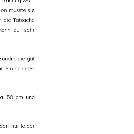
e trächtig war.
ion musste sie
n die Tatsache
kann auf sehr
Hündin, die gut
hr ein schönes
ca. 50 cm und
den, nur leider