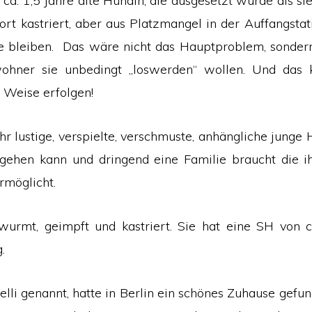
 ca. 1,5 Jahre alte Hündin, die ausgesetzt wurde als si
ort kastriert, aber aus Platzmangel in der Auffangstat
e bleiben. Das wäre nicht das Hauptproblem, sonder
ohner sie unbedingt „loswerden“ wollen. Und das 
Weise erfolgen!
ehr lustige, verspielte, verschmuste, anhängliche junge 
gehen kann und dringend eine Familie braucht die i
möglicht.
twurmt, geimpft und kastriert. Sie hat eine SH von 
.
elli genannt, hatte in Berlin ein schönes Zuhause gefun