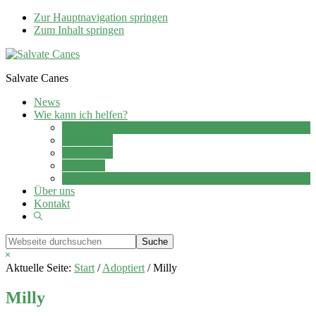
Zur Hauptnavigation springen
Zum Inhalt springen
Salvate Canes
News
Wie kann ich helfen?
Adoption
Pflegestelle
Patenschaft
Ehrenamt
Spenden
Über uns
Kontakt
Show
Search
Webseite
durchsuchen
Hide
Search
Aktuelle Seite:
Start
/
Adoptiert
/
Milly
Milly