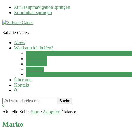
Zur Hauptnavigation springen
Zum Inhalt springen
Salvate Canes
News
Wie kann ich helfen?
Adoption
Pflegestelle
Patenschaft
Ehrenamt
Spenden
Über uns
Kontakt
Show
Search
Webseite
durchsuchen
Hide
Search
Aktuelle Seite:
Start
/
Adoptiert
/
Marko
Marko