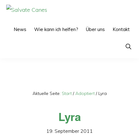
Zur
Zum
Hauptnavigation
Inhalt
SALVATE
CANES
springen
springen
News
Wie kann ich helfen?
Über uns
Kontakt
Show
Searc
Aktuelle Seite:
Start
/
Adoptiert
/
Lyra
Lyra
19. September 2011