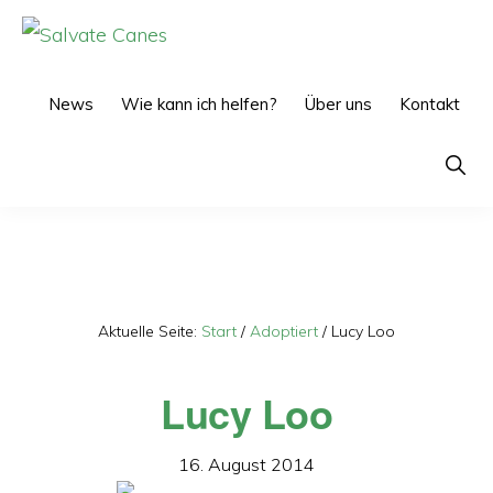
Zur
Zum
Hauptnavigation
Inhalt
SALVATE
CANES
springen
springen
News
Wie kann ich helfen?
Über uns
Kontakt
Show
Searc
Aktuelle Seite:
Start
/
Adoptiert
/
Lucy Loo
Lucy Loo
16. August 2014