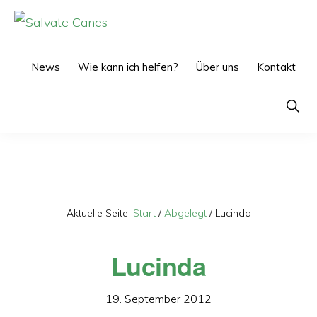
Zur
Zum
Hauptnavigation
Inhalt
SALVATE
CANES
springen
springen
News
Wie kann ich helfen?
Über uns
Kontakt
Show
Searc
Aktuelle Seite:
Start
/
Abgelegt
/
Lucinda
Lucinda
19. September 2012