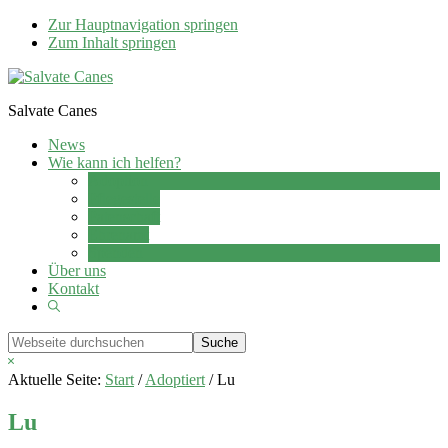
Zur Hauptnavigation springen
Zum Inhalt springen
Salvate Canes
News
Wie kann ich helfen?
Adoption
Pflegestelle
Patenschaft
Ehrenamt
Spenden
Über uns
Kontakt
Show
Search
Webseite
durchsuchen
Hide
Search
Aktuelle Seite:
Start
/
Adoptiert
/
Lu
Lu