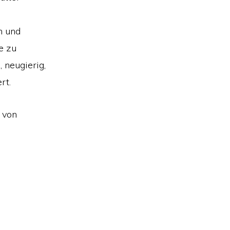
n und
e zu
 neugierig,
rt.
 von