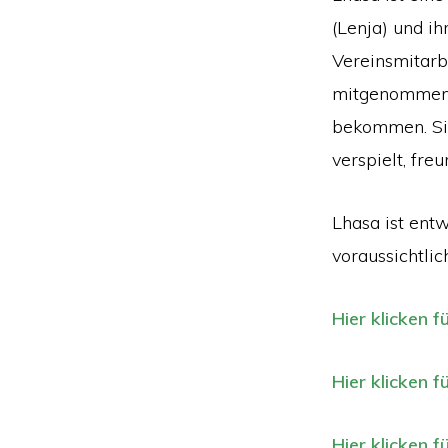
(Lenja) und ih
Vereinsmitarb
mitgenommen 
bekommen. Sie 
verspielt, fre
Lhasa ist ent
voraussichtlic
Hier klicken f
Hier klicken f
Hier klicken f