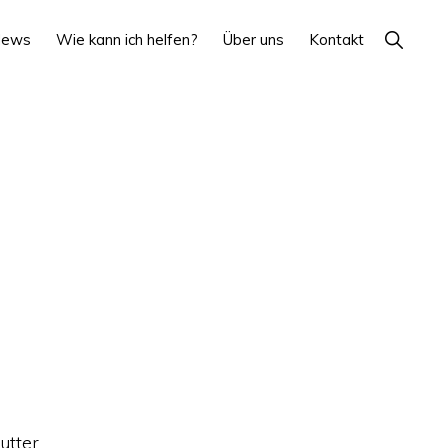
Show
News
Wie kann ich helfen?
Über uns
Kontakt
Search
utter