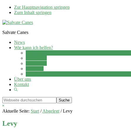
Zur Hauptnavigation springen
Zum Inhalt springen
Salvate Canes
News
Wie kann ich helfen?
Adoption
Pflegestelle
Patenschaft
Ehrenamt
Spenden
Über uns
Kontakt
Show
Search
Webseite
durchsuchen
Hide
Search
Aktuelle Seite:
Start
/
Abgelegt
/
Levy
Levy