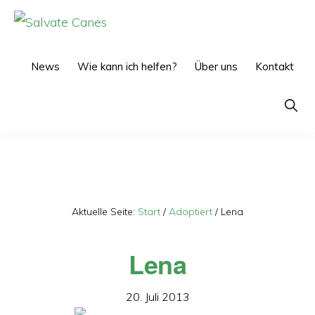
Zur
Zum
Hauptnavigation
Inhalt
SALVATE
CANES
springen
springen
News
Wie kann ich helfen?
Über uns
Kontakt
Show
Searc
Aktuelle Seite:
Start
/
Adoptiert
/
Lena
Lena
20. Juli 2013