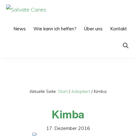
Zur
Zum
Hauptnavigation
Inhalt
SALVATE
CANES
springen
springen
News
Wie kann ich helfen?
Über uns
Kontakt
Show
Searc
Aktuelle Seite:
Start
/
Adoptiert
/
Kimba
Kimba
17. Dezember 2016