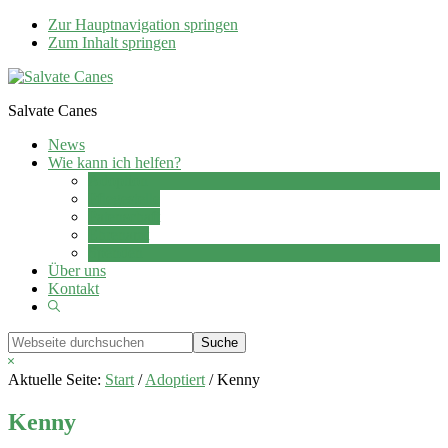
Zur Hauptnavigation springen
Zum Inhalt springen
Salvate Canes
News
Wie kann ich helfen?
Adoption
Pflegestelle
Patenschaft
Ehrenamt
Spenden
Über uns
Kontakt
Show
Search
Webseite
durchsuchen
Hide
Search
Aktuelle Seite:
Start
/
Adoptiert
/
Kenny
Kenny