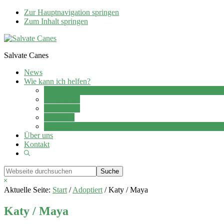
Zur Hauptnavigation springen
Zum Inhalt springen
Salvate Canes
News
Wie kann ich helfen?
Adoption
Pflegestelle
Patenschaft
Ehrenamt
Spenden
Über uns
Kontakt
Show
Search
Webseite
durchsuchen
Hide
Search
Aktuelle Seite:
Start
/
Adoptiert
/
Katy / Maya
Katy / Maya