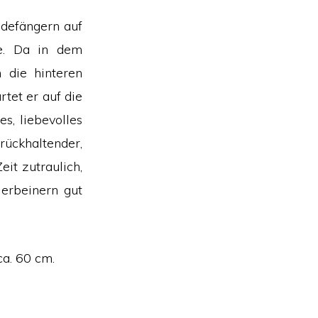
ndefängern auf
de. Da in dem
 die hinteren
tet er auf die
s, liebevolles
ückhaltender,
it zutraulich,
ierbeinern gut
ca. 60 cm.