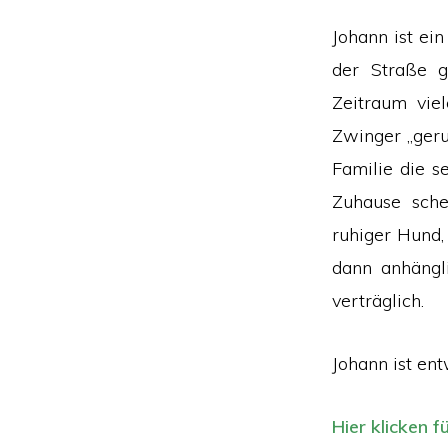
Johann ist ei
der Straße g
Zeitraum vie
Zwinger „geru
Familie die s
Zuhause sche
ruhiger Hund,
dann anhängli
verträglich.
Johann ist ent
Hier klicken f