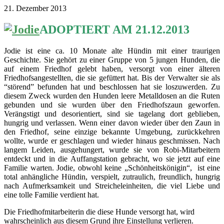
21. Dezember 2013
ADOPTIERT AM 21.12.2013
Jodie ist eine ca. 10 Monate alte Hündin mit einer traurigen
Geschichte. Sie gehört zu einer Gruppe von 5 jungen Hunden, die
auf einem Friedhof gelebt haben, versorgt von einer älteren
Friedhofsangestellten, die sie gefüttert hat. Bis der Verwalter sie als
“störend” befunden hat und beschlossen hat sie loszuwerden. Zu
diesem Zweck wurden den Hunden leere Metalldosen an die Ruten
gebunden und sie wurden über den Friedhofszaun geworfen.
Verängstigt und desorientiert, sind sie tagelang dort geblieben,
hungrig und verlassen. Wenn einer davon wieder über den Zaun in
den Friedhof, seine einzige bekannte Umgebung, zurückkehren
wollte, wurde er geschlagen und wieder hinaus geschmissen. Nach
langem Leiden, ausgehungert, wurde sie von Robi-Mitarbeitern
entdeckt und in die Auffangstation gebracht, wo sie jetzt auf eine
Familie warten. Jodie, obwohl keine „Schönheitskönigin“, ist eine
total anhängliche Hündin, verspielt, zutraulich, freundlich, hungrig
nach Aufmerksamkeit und Streicheleinheiten, die viel Liebe und
eine tolle Familie verdient hat.
Die Friedhofmitarbeiterin die diese Hunde versorgt hat, wird
wahrscheinlich aus diesem Grund ihre Einstellung verlieren.