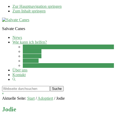
Zur Hauptnavigation springen
Zum Inhalt springen
Salvate Canes
News
Wie kann ich helfen?
Adoption
Pflegestelle
Patenschaft
Ehrenamt
Spenden
Über uns
Kontakt
Show
Search
Webseite
durchsuchen
Hide
Search
Aktuelle Seite:
Start
/
Adoptiert
/
Jodie
Jodie