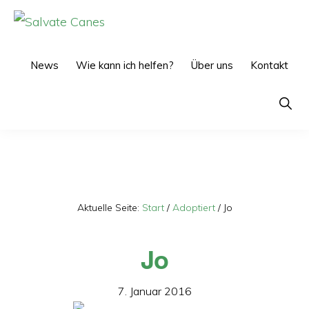
Zur
Zum
Hauptnavigation
Inhalt
SALVATE
CANES
springen
springen
News
Wie kann ich helfen?
Über uns
Kontakt
Show
Searc
Aktuelle Seite:
Start
/
Adoptiert
/
Jo
Jo
7. Januar 2016