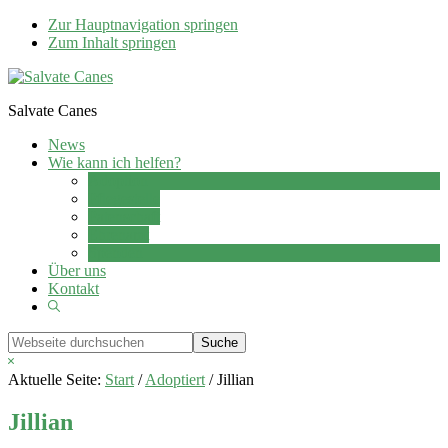
Zur Hauptnavigation springen
Zum Inhalt springen
Salvate Canes
News
Wie kann ich helfen?
Adoption
Pflegestelle
Patenschaft
Ehrenamt
Spenden
Über uns
Kontakt
Show
Search
Webseite
durchsuchen
Hide
Search
Aktuelle Seite:
Start
/
Adoptiert
/
Jillian
Jillian