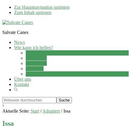
Zur Hauptnavigation springen
Zum Inhalt springen
Salvate Canes
News
Wie kann ich helfen?
Adoption
Pflegestelle
Patenschaft
Ehrenamt
Spenden
Über uns
Kontakt
Show
Search
Webseite
durchsuchen
Hide
Search
Aktuelle Seite:
Start
/
Adoptiert
/
Issa
Issa