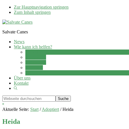
Zur Hauptnavigation springen
Zum Inhalt springen
Salvate Canes
News
Wie kann ich helfen?
Adoption
Pflegestelle
Patenschaft
Ehrenamt
Spenden
Über uns
Kontakt
Show
Search
Webseite
durchsuchen
Hide
Search
Aktuelle Seite:
Start
/
Adoptiert
/
Heida
Heida