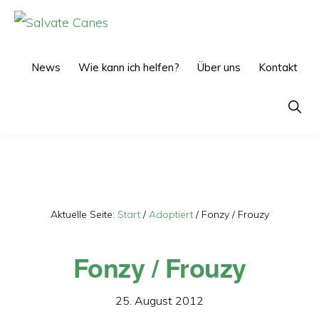
Zur
Zum
Hauptnavigation
Inhalt
SALVATE
CANES
springen
springen
News
Wie kann ich helfen?
Über uns
Kontakt
Show
Searc
Aktuelle Seite:
Start
/
Adoptiert
/
Fonzy / Frouzy
Fonzy / Frouzy
25. August 2012