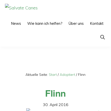
Zur
Zum
Hauptnavigation
Inhalt
SALVATE
CANES
springen
springen
News
Wie kann ich helfen?
Über uns
Kontakt
Show
Searc
Aktuelle Seite:
Start
/
Adoptiert
/
Flinn
Flinn
30. April 2016