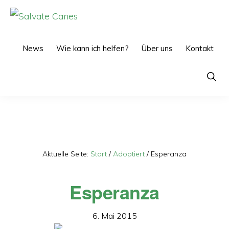
Zur
Zum
Hauptnavigation
Inhalt
SALVATE
CANES
springen
springen
News
Wie kann ich helfen?
Über uns
Kontakt
Show
Searc
Aktuelle Seite:
Start
/
Adoptiert
/
Esperanza
Esperanza
6. Mai 2015