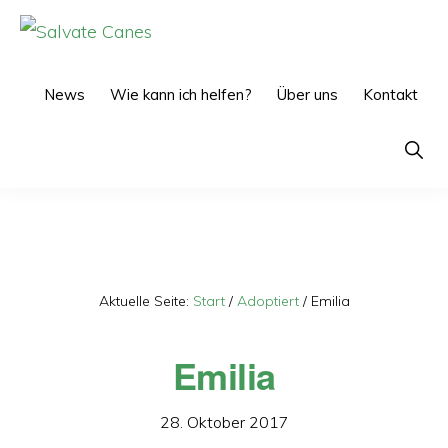
Zur
Zum
Hauptnavigation
Inhalt
SALVATE
CANES
springen
springen
News
Wie kann ich helfen?
Über uns
Kontakt
Show
Searc
Aktuelle Seite:
Start
/
Adoptiert
/
Emilia
Emilia
28. Oktober 2017