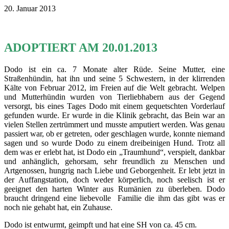
20. Januar 2013
ADOPTIERT AM 20.01.2013
Dodo ist ein ca. 7 Monate alter Rüde. Seine Mutter, eine
Straßenhündin, hat ihn und seine 5 Schwestern, in der klirrenden
Kälte von Februar 2012, im Freien auf die Welt gebracht. Welpen
und Mutterhündin wurden von Tierliebhabern aus der Gegend
versorgt, bis eines Tages Dodo mit einem gequetschten Vorderlauf
gefunden wurde. Er wurde in die Klinik gebracht, das Bein war an
vielen Stellen zertrümmert und musste amputiert werden. Was genau
passiert war, ob er getreten, oder geschlagen wurde, konnte niemand
sagen und so wurde Dodo zu einem dreibeinigen Hund. Trotz all
dem was er erlebt hat, ist Dodo ein „Traumhund“, verspielt, dankbar
und anhänglich, gehorsam, sehr freundlich zu Menschen und
Artgenossen, hungrig nach Liebe und Geborgenheit. Er lebt jetzt in
der Auffangstation, doch weder körperlich, noch seelisch ist er
geeignet den harten Winter aus Rumänien zu überleben. Dodo
braucht dringend eine liebevolle Familie die ihm das gibt was er
noch nie gehabt hat, ein Zuhause.
Dodo ist entwurmt, geimpft und hat eine SH von ca. 45 cm.