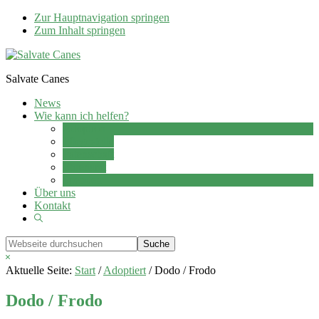
Zur Hauptnavigation springen
Zum Inhalt springen
Salvate Canes
News
Wie kann ich helfen?
Adoption
Pflegestelle
Patenschaft
Ehrenamt
Spenden
Über uns
Kontakt
Show
Search
Webseite
durchsuchen
Hide
Search
Aktuelle Seite:
Start
/
Adoptiert
/
Dodo / Frodo
Dodo / Frodo