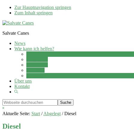
Zur Hauptnavigation springen
Zum Inhalt springen
Salvate Canes
News
Wie kann ich helfen?
Adoption
Pflegestelle
Patenschaft
Ehrenamt
Spenden
Über uns
Kontakt
Show
Search
Webseite
durchsuchen
Hide
Search
Aktuelle Seite:
Start
/
Abgelegt
/
Diesel
Diesel