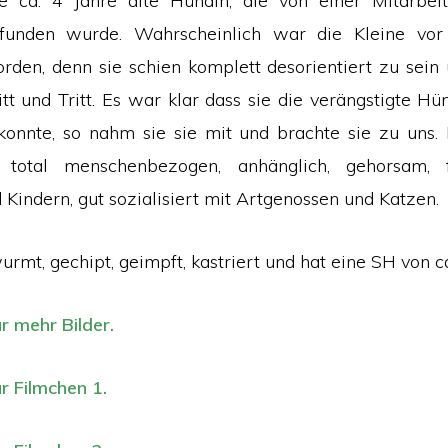
ne ca. 4 Jahre alte Hündin, die von einer Mitarbeit
efunden wurde. Wahrscheinlich war die Kleine vo
rden, denn sie schien komplett desorientiert zu sein 
tt und Tritt. Es war klar dass sie die verängstigte Hü
konnte, so nahm sie sie mit und brachte sie zu uns. 
 total menschenbezogen, anhänglich, gehorsam, 
Kindern, gut sozialisiert mit Artgenossen und Katzen.
urmt, gechipt, geimpft, kastriert und hat eine SH von c
ür mehr Bilder.
ür Filmchen 1.