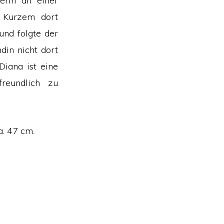
erin an einer
r Kurzem dort
und folgte der
ndin nicht dort
Diana ist eine
freundlich zu
a. 47 cm.