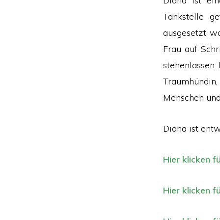
Diana ist ei
Tankstelle g
ausgesetzt wo
Frau auf Schri
stehenlassen 
Traumhündin,
Menschen und 
Diana ist entw
Hier klicken f
Hier klicken f