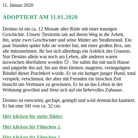
11. Januar 2020
ADOPTIERT AM 11.01.2020
Destino ist ein ca. 12 Monate alter Rüde mit einer traurigen
Geschichte. Unsere Tierärztin sah auf ihrem Weg in die Arbeit,
ihn, seine zwei Geschwister und seine Mutter am Straßenrand. Ein
paar Stunden später fuhr sie wieder hin, mit einer großen Box, um
alle mitzunehmen. Ihr bot sich allerdings ein Anblick des Grauens.
Nur Destino allein war noch am Leben, alle anderen waren
inzwischen überfahren worden 🙁 . Sie nahm ihn mit nach Hause
und päppelte ihn auf, bis aus dem kleinen, mageren, verängstigten
Bündel dieser Prachtkerl wurde. Er ist ein lustiger junger Hund, total
verspielt, verschmust, der aber mit Fremden ein bisschen Zeit
braucht um Vertrauen zu gewinnen. Er ist an das Leben in der
Wohnung gewöhnt und freut sich auf ein liebevolles Zuhause.
Destino ist entwurmt, gechipt, geimpft und wird demnächst kastriert.
Er hat eine SH von ca. 32 cm.
Hier klicken für mehr Bilder.
Hier klicken für Filmchen 1.
Hier klicken für Filmchen 2.