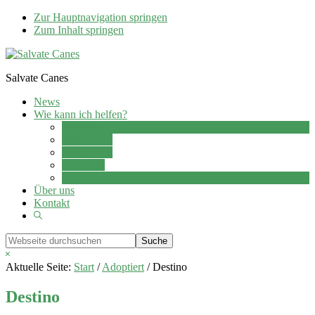
Zur Hauptnavigation springen
Zum Inhalt springen
Salvate Canes
News
Wie kann ich helfen?
Adoption
Pflegestelle
Patenschaft
Ehrenamt
Spenden
Über uns
Kontakt
Show
Search
Webseite
durchsuchen
Hide
Search
Aktuelle Seite:
Start
/
Adoptiert
/
Destino
Destino