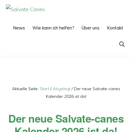
Zur
Zum
Hauptnavigation
Inhalt
SALVATE
CANES
springen
springen
News
Wie kann ich helfen?
Über uns
Kontakt
Show
Searc
Aktuelle Seite:
Start
/
Abgelegt
/
Der neue Salvate-canes
Kalender 2026 ist da!
Der neue Salvate-canes
Kalender 2026 ist da!