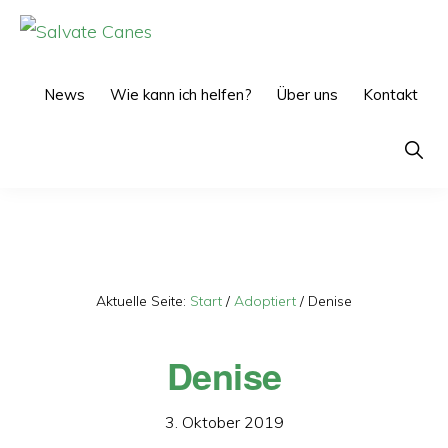
Zur
Zum
Hauptnavigation
Inhalt
SALVATE
CANES
springen
springen
News
Wie kann ich helfen?
Über uns
Kontakt
Show
Searc
Aktuelle Seite:
Start
/
Adoptiert
/
Denise
Denise
3. Oktober 2019