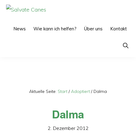
Zur
Zum
Hauptnavigation
Inhalt
SALVATE
CANES
springen
springen
News
Wie kann ich helfen?
Über uns
Kontakt
Show
Searc
Aktuelle Seite:
Start
/
Adoptiert
/
Dalma
Dalma
2. Dezember 2012