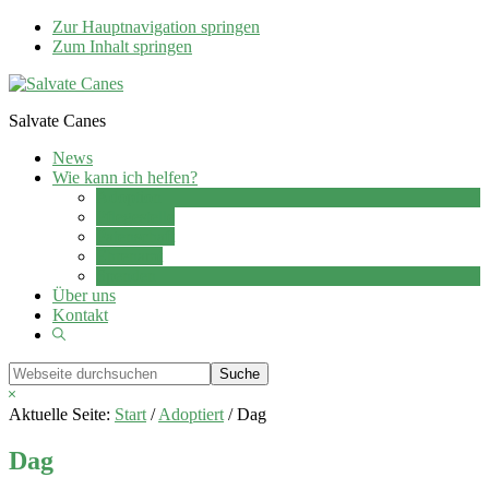
Zur Hauptnavigation springen
Zum Inhalt springen
Salvate Canes
News
Wie kann ich helfen?
Adoption
Pflegestelle
Patenschaft
Ehrenamt
Spenden
Über uns
Kontakt
Show
Search
Webseite
durchsuchen
Hide
Search
Aktuelle Seite:
Start
/
Adoptiert
/
Dag
Dag