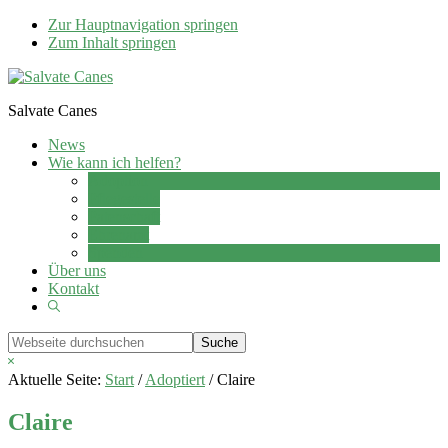
Zur Hauptnavigation springen
Zum Inhalt springen
Salvate Canes
News
Wie kann ich helfen?
Adoption
Pflegestelle
Patenschaft
Ehrenamt
Spenden
Über uns
Kontakt
Show
Search
Webseite
durchsuchen
Hide
Search
Aktuelle Seite:
Start
/
Adoptiert
/
Claire
Claire