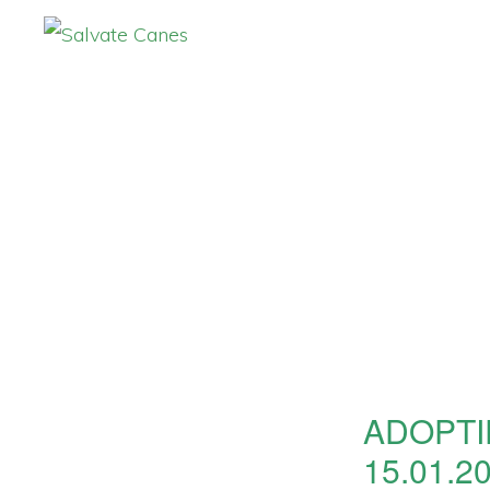
Zur
Zum
Hauptnavigation
Inhalt
SALVATE
CANES
springen
springen
ADOPTI
15.01.2