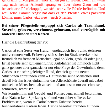
gehorsam, unkompliziert, alles schien gut zu laufen. Doch am 4-ten
Tag nach seiner Ankunft sprang er über einen Zaun auf die
benachbarte Pferdekoppel, wo sich wertvolle Pferde befinden. Und
weil seine Familie Angst hat dass es den Pferden etwas passieren
könnte, muss Carlos jetzt weg – nach 5 Tagen.
Bei seiner Pflegestelle entpuppt sich Carlos als Traumhund.
Suverän, gelassen, verschmust, gehorsam, total verträglich mit
anderen Hunden und Katzen.
Hier die Beschreibung der PS:
Carlos ist eine Seele von Hund – unglaublich lieb, ruhig, gelassen
und vertrauensvoll. Er bewegt sich sicher im Straßenverkehr, ist
freundlich zu fremden Menschen, egal ob klein, groß, alt oder jung.
Er ist bereits sehr gut leinenführig, Autofahren ist ihm noch nicht
ganz geheuer aber ganz sicher nur eine Frage der Gewohnheit, denn
Carlos ist ein sehr gelehriger Hund, der sich gut mit neuen
Situationen anfreunden kann – Hauptsache seine Menschen sind
dabei! Für ihn ist es einfach nur das Allerschönste überall mit dabei
und seinen Menschen nah zu sein und am besten nur zu schmusen,
schmusen, schmusen.
Wir konnten ihm mit Geduld und Konsequenz schnell beibringen,
dass Katzen kein Spielzeug sind und von daher sollte es kein
Problem sein, wenn in Carlos`neuem Zuhause bereits
hundeerfahrene Katzen leben. Carlos begegnet fremden Hunden