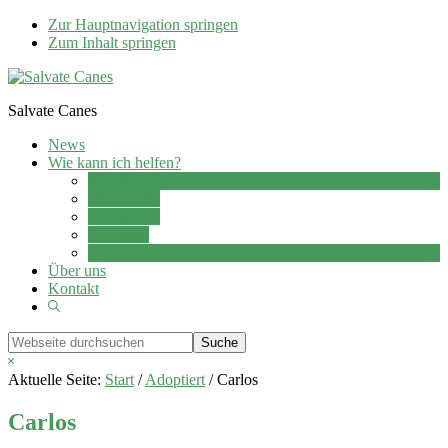
Zur Hauptnavigation springen
Zum Inhalt springen
Salvate Canes
News
Wie kann ich helfen?
Adoption
Pflegestelle
Patenschaft
Ehrenamt
Spenden
Über uns
Kontakt
Show
Search
Webseite
durchsuchen
Hide
Search
Aktuelle Seite:
Start
/
Adoptiert
/
Carlos
Carlos