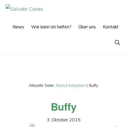
Zur
Zum
Hauptnavigation
Inhalt
SALVATE
CANES
springen
springen
News
Wie kann ich helfen?
Über uns
Kontakt
Show
Searc
Aktuelle Seite:
Start
/
Adoptiert
/
Buffy
Buffy
3. Oktober 2015