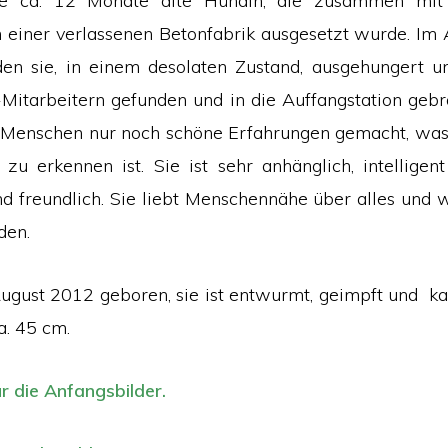
ne ca. 12 Monate alte Hündin, die zusammen mit
 einer verlassenen Betonfabrik ausgesetzt wurde. Im A
n sie, in einem desolaten Zustand, ausgehungert und
Mitarbeitern gefunden und in die Auffangstation gebr
t Menschen nur noch schöne Erfahrungen gemacht, was
 zu erkennen ist. Sie ist sehr anhänglich, intelligent
d freundlich. Sie liebt Menschennähe über alles und w
den.
August 2012 geboren, sie ist entwurmt, geimpft und kast
a. 45 cm.
ür die Anfangsbilder.