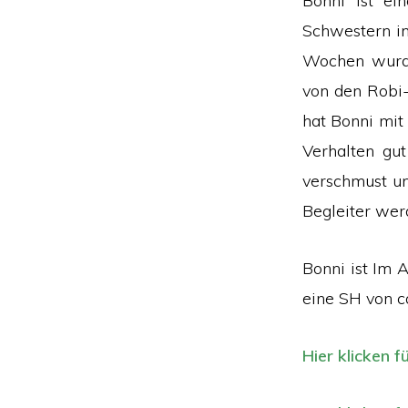
Bonni ist ei
Schwestern in
Wochen wurde
von den Robi-
hat Bonni mi
Verhalten gut
verschmust un
Begleiter wer
Bonni ist Im 
eine SH von c
Hier klicken f