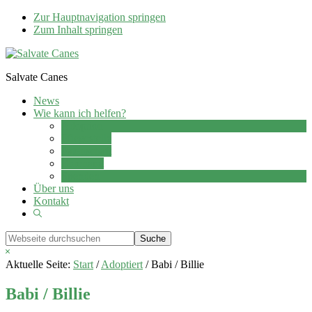
Zur Hauptnavigation springen
Zum Inhalt springen
Salvate Canes
News
Wie kann ich helfen?
Adoption
Pflegestelle
Patenschaft
Ehrenamt
Spenden
Über uns
Kontakt
Show
Search
Webseite
durchsuchen
Hide
Search
Aktuelle Seite:
Start
/
Adoptiert
/
Babi / Billie
Babi / Billie