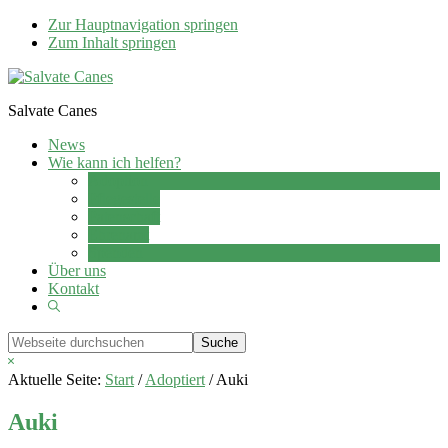
Zur Hauptnavigation springen
Zum Inhalt springen
Salvate Canes
News
Wie kann ich helfen?
Adoption
Pflegestelle
Patenschaft
Ehrenamt
Spenden
Über uns
Kontakt
Show
Search
Webseite
durchsuchen
Hide
Search
Aktuelle Seite:
Start
/
Adoptiert
/
Auki
Auki