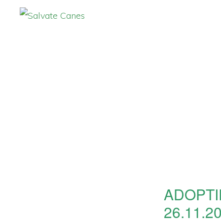
Zur
Zum
Hauptnavigation
Inhalt
SALVATE
CANES
springen
springen
ADOPTI
26.11.2