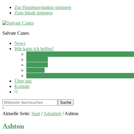
Zur Hauptnavigation springen
Zum Inhalt springen
Salvate Canes
News
Wie kann ich helfen?
Adoption
Pflegestelle
Patenschaft
Ehrenamt
Spenden
Über uns
Kontakt
Show
Search
Webseite
durchsuchen
Hide
Search
Aktuelle Seite:
Start
/
Adoptiert
/
Ashton
Ashton